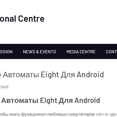
onal Centre
ISSION
NEWS & EVENTS
MEDIA CENTRE
CONT
 Автоматы Eight Для Android
ised
 Автоматы Eight Для Android
 чтобы знать функционал любимых симуляторов «от» и «д