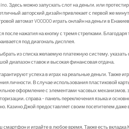
sino. Здесь можно запускать слот на деньги, или протести
отличный авторский дизайн привлекает с первой же мину
гровой автомат VOODOO играть онлайн на деньги в Енакие
я после нажатия на кнопку с тремя стрелками. Благодар
аивается под диагональ дисплея.
 выбрать из списка желаемую платежную систему, указать
ьшой диапазон ставок и высокая финансовая отдача.
арантируют успеха в играх на реальные деньги. Также иг
ния личности. В случае использования пластиковой карт
стильное оформление с элементами часовых механизмов, 
вторизации, справа – панель переключения языка и основн
но. Казино Джой предоставляет своим посетителем даже 
 смартфон и играйте в любое время. Также есть вкладка 