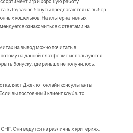
ссортимент игр и хорошую работу
ита в Joycasino бонусы предлагаются на выбор
тронных кошельков. На альтернативных
омендуется ознакомиться с ответами на
лимитах на вывод можно почитать в
и, потому на данной платформе используются
рыть бонуску, где раньше не получилось,
доставляют Джекпот онлайн консультанты
Если вы постоянный клиент клуба, то
 СНГ. Они ведутся на различных критериях,