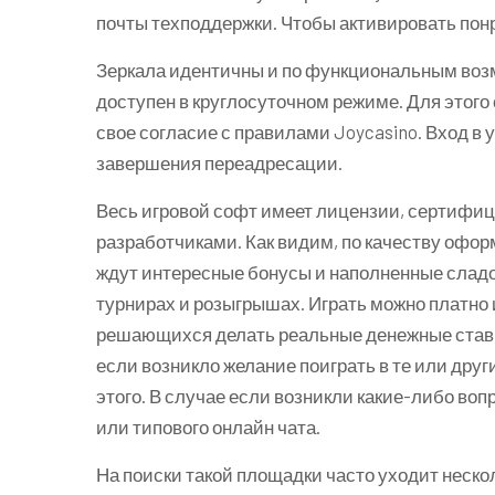
почты техподдержки. Чтобы активировать понр
Зеркала идентичны и по функциональным возм
доступен в круглосуточном режиме. Для этого
свое согласие с правилами Joycasino. Вход в
завершения переадресации.
Весь игровой софт имеет лицензии, сертифи
разработчиками. Как видим, по качеству офор
ждут интересные бонусы и наполненные сладо
турнирах и розыгрышах. Играть можно платно 
решающихся делать реальные денежные ставки.
если возникло желание поиграть в те или др
этого. В случае если возникли какие-либо во
или типового онлайн чата.
На поиски такой площадки часто уходит неско