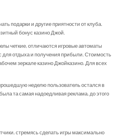
ать подарки и другие приятности от клуба.
позитный бонус казино Джой.
делы четкие, отличаются игровые автоматы
с для отдыха и получения прибыли. Стоимость
абочем зеркале казино Джойказино. Для всех
а прошедшую неделю пользователь остался в
 была та самая надоедливая реклама, до этого
отчики, стремясь сделать игры максимально