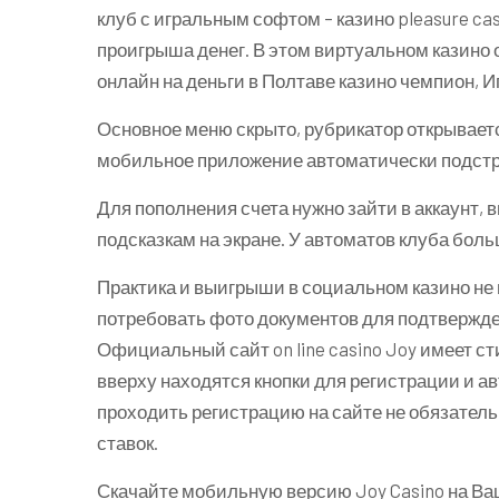
клуб с игральным софтом – казино pleasure ca
проигрыша денег. В этом виртуальном казино 
онлайн на деньги в Полтаве казино чемпион, И
Основное меню скрыто, рубрикатор открываетс
мобильное приложение автоматически подстр
Для пополнения счета нужно зайти в аккаунт,
подсказкам на экране. У автоматов клуба бол
Практика и выигрыши в социальном казино не г
потребовать фото документов для подтвержде
Официальный сайт on line casino Joy имеет 
вверху находятся кнопки для регистрации и а
проходить регистрацию на сайте не обязатель
ставок.
Скачайте мобильную версию Joy Casino на Ваш