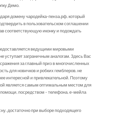
опку Демо.
даря домену чародейка-пенза.рф, который
 подтвердить в пользовательском соглашении
брав соответствующую иконку и подождать
предоставляется ведущими мировыми
не уступает заграничным аналогам. Здесь Вас
сражения за главный приз в многочисленных
сть для новичков и робких гемблеров, не
лее интересной и привлекательной. Поэтому
 Джой является самым оптимальным местом для
к помощи, посредством – телефона, е-мейла
асну, достаточно при выборе подходящего