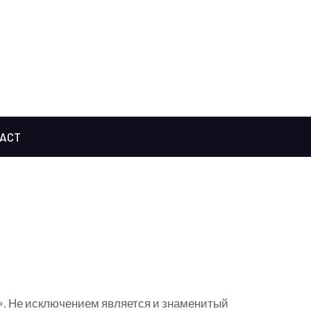
ACT
о». Не исключением является и знаменитый