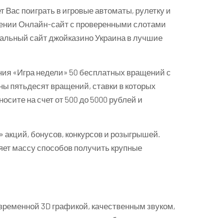
Вас поиграть в игровые автоматы, рулетку и
учении Онлайн-сайт с проверенными слотами
иальный сайт джойказино Украина в лучшие
ения «Игра недели» 50 бесплатных вращений с
ены пятьдесят вращений, ставки в которых
осите на счет от 500 до 5000 рублей и
 акций, бонусов, конкурсов и розыгрышей.
ляет массу способов получить крупные
овременной 3D графикой, качественным звуком,