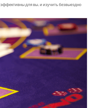
 эффективны для вы, и изучить безвыездно