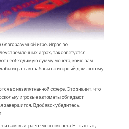
 благоразумной игре. Играя во
леустремленных играх, так советуется
 вот необходимую сумму монета, коию вам
 дабы играть во забавы во игорный дом, потому
тся во незапятнанной сфере. Это значит, что
поскольку игровые автоматы обладают
ая завершится. Вдобавок убедитесь,
и.
т и вам выиграете много монета.Есть штат,