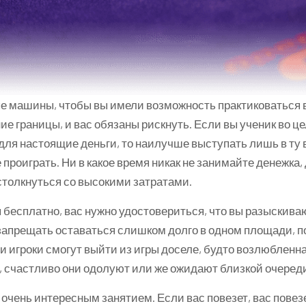
ые машины, чтобы вы имели возможность практиковаться в
е границы, и вас обязаны рискнуть. Если вы ученик во це
 для настоящие деньги, то наилучше выступать лишь в ту
роиграть. Ни в какое время никак не занимайте денежка,
 столкнуться со высокими затратами.
 бесплатно, вас нужно удостовериться, что вы разыскиваю
е запрещать оставаться слишком долго в одном площади, 
 игроки смогут выйти из игры доселе, будто возлюбленн
, счастливо они одолуют или же ожидают близкой очеред
очень интересным занятием. Если вас повезет, вас повезе