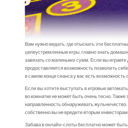
Вам нужно ведать, где отыскать эти бесплатн
целеустремленные игры, главно знать домашни
завязать со маленьких сумм. Если вы играете
продоставляется возможность позволить себе п
в самом конце сеанса у вас есть возможность
Если вы хотите выступать в игровые автоматы
во комнатке не может быть очень тесно. Такж
направленность обнаруживать жульничество, и
собственно вы не вредите вторым инвесторам
Забава в онлайн-слоты бесплатно может быть 