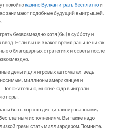
ут покойно
казино Вулкан играть бесплатно
и
 вас занимают подобные будущий выигрышей,
.
рать безвозмездно хотя (бы) в субботу и
ввод. Если вы ни в какое время раньше никак
ные о благодарных стратегиях и советы после
езвозмездно.
мные деньги для игровых автоматах, ведь
евыносимым, миллионы американцев и
. Положительно, многие кадр выиграли
го поры.
бязаны быть хорошо дисциплинированными,
м бесплатным исполнениям. Вы также надо
т близкой грезы стать миллиардером.Помните,