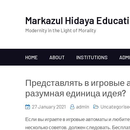
Markazul Hidaya Educati
Modernity in the Light of Morality
HOME
ABOUT
INSTITUTIONS
ADM
Представлять в игровые 
разумная единица идея?
27 January 2021
admin
Uncategorise
Если вы играете в игровые автоматы и любите
несколько советов. должен следовать. Беспла